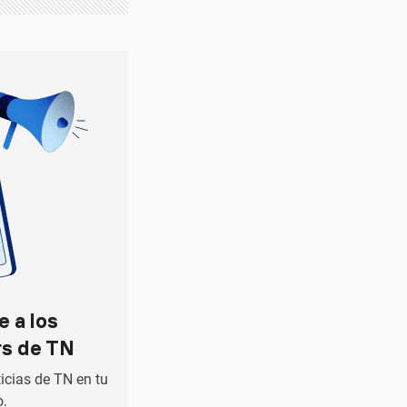
e a los
rs de TN
ticias de TN en tu
o.