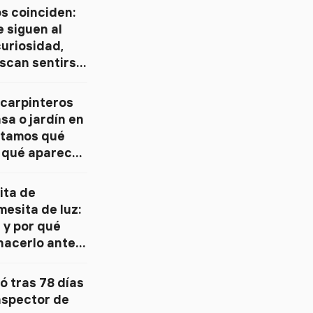
s coinciden: 
 siguen al 
uriosidad, 
scan sentirse 
 carpinteros 
sa o jardín en 
ntamos qué 
r qué aparecen 
época
ta de 
esita de luz: 
 y por qué 
acerlo antes 
ó tras 78 días 
nspector de 