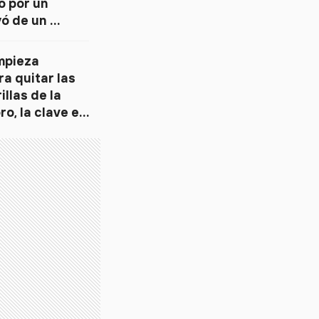
o por un 
ó de un 
uta 14
mpieza 
a quitar las 
las de la 
o, la clave es 
 melamina”