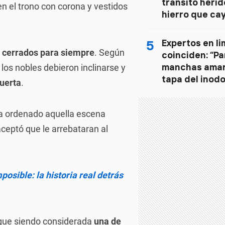
tránsito herid
en el trono con corona y vestidos
hierro que cay
camión en la R
5
Expertos en li
s cerrados para siempre
. Según
coinciden: “Par
manchas amaril
os nobles debieron inclinarse y
tapa del inodor
uerta
.
la esponja de
ía ordenado aquella escena
aceptó que le arrebataran al
osible: la historia real detrás
 sigue siendo considerada
una de