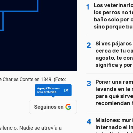
1
Los veterinario
los perros no te
baño solo por c
sino porque bu
seguros
2
Si ves pájaros
cerca de tu ca
agosto, te co
significa y po
más en esta 
re Charles Comte en 1849. (Foto:
3
Poner una rami
lavanda en la m
Agregá TN como
sitio preferido
para qué sirve
recomiendan h
Seguinos en
de dormir
4
Misiones: muri
internado el i
lencio. Nadie se atrevía a