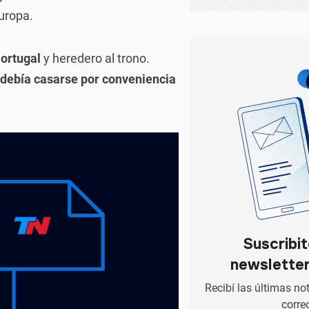
uropa.
Portugal
y heredero al trono.
debía casarse por conveniencia
Suscribit
newslette
Recibí las últimas no
corre