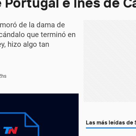
e Portugal e Inés de C
namoró de la dama de
cándalo que terminó en
y, hizo algo tan
2hs
Las más leídas de