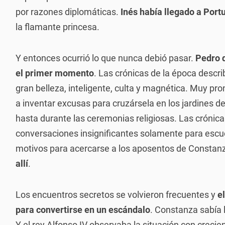
por razones diplomáticas.
Inés había llegado a Po
la flamante princesa.
Y entonces ocurrió lo que nunca debió pasar.
Pedro 
el primer momento
. Las crónicas de la época descr
gran belleza, inteligente, culta y magnética. Muy pr
a inventar excusas para cruzársela en los jardines de
hasta durante las ceremonias religiosas. Las cróni
conversaciones insignificantes solamente para escu
motivos para acercarse a los aposentos de Constan
allí
.
Los encuentros secretos se volvieron frecuentes y
e
para convertirse en un escándalo
. Constanza sabía 
Y el rey Alfonso IV observaba la situación con creci