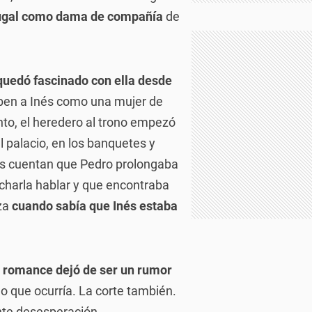
rtugal como dama de compañía
de
quedó fascinado con ella desde
iben a Inés como una mujer de
onto, el heredero al trono empezó
l palacio, en los banquetes y
cas cuentan que Pedro prolongaba
charla hablar y que encontraba
za
cuando sabía que Inés estaba
l romance dejó de ser un rumor
lo que ocurría. La corte también.
ente desesperación.