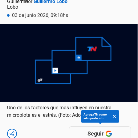
Por
Guillermo Lobo
03 de junio 2026, 09:18hs
Uno de los factores que más influyen en nuestra
microbiota es el estrés. (Foto: Adobe Stock)
Agregá TN como
sitio preferido
Seguir