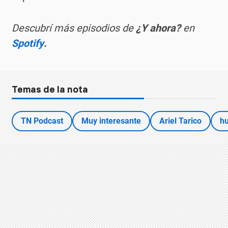
Descubrí más episodios de
¿Y ahora?
en
Spotify
.
Temas de la nota
TN Podcast
Muy interesante
Ariel Tarico
h