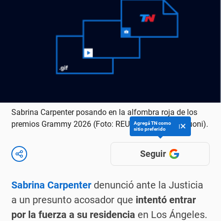
Sabrina Carpenter posando en la alfombra roja de los
premios Grammy 2026 (Foto: REUTERS/Mario Anzuoni).
Agregá TN como
sitio preferido
Seguir
Sabrina Carpenter
denunció ante la Justicia
a un presunto acosador que
intentó entrar
por la fuerza a su residencia
en Los Ángeles.