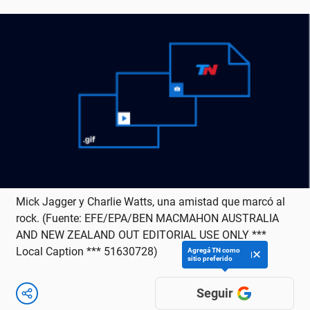
Mick Jagger y Charlie Watts, una amistad que marcó al
rock. (Fuente: EFE/EPA/BEN MACMAHON AUSTRALIA
AND NEW ZEALAND OUT EDITORIAL USE ONLY ***
Local Caption *** 51630728)
Agregá TN como
sitio preferido
Seguir